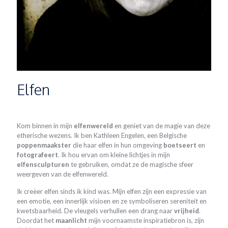
Elfen
Kom binnen in mijn
elfenwereld
en geniet van de magie van deze
etherische wezens. Ik ben Kathleen Engelen, een Belgische
poppenmaakster
die haar elfen in hun omgeving
boetseert
en
fotografeert
. Ik hou ervan om kleine lichtjes in mijn
elfensculpturen
te gebruiken, omdat ze de magische sfeer
weergeven van de elfenwereld.
Ik creëer elfen sinds ik kind was. Mijn elfen zijn een expressie van
een emotie, een innerlijk visioen en ze symboliseren sereniteit en
kwetsbaarheid. De vleugels verhullen een drang naar
vrijheid
.
Doordat het
maanlicht
mijn voornaamste inspiratiebron is, zijn