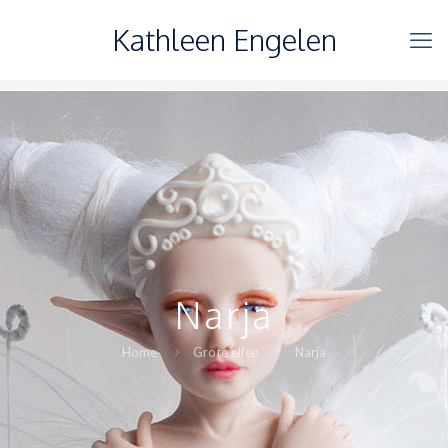
Kathleen Engelen
Narja
Home
Grote elfen
Narja